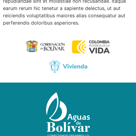
repudiandae sint et molestiae non recusandae. Itaque
earum rerum hic tenetur a sapiente delectus, ut aut
reiciendis voluptatibus maiores alias consequatur aut
perferendis doloribus asperiores.