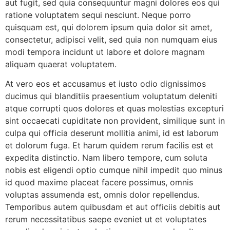
aut fugit, sed quia consequuntur magni dolores eos qui
ratione voluptatem sequi nesciunt. Neque porro
quisquam est, qui dolorem ipsum quia dolor sit amet,
consectetur, adipisci velit, sed quia non numquam eius
modi tempora incidunt ut labore et dolore magnam
aliquam quaerat voluptatem.
At vero eos et accusamus et iusto odio dignissimos
ducimus qui blanditiis praesentium voluptatum deleniti
atque corrupti quos dolores et quas molestias excepturi
sint occaecati cupiditate non provident, similique sunt in
culpa qui officia deserunt mollitia animi, id est laborum
et dolorum fuga. Et harum quidem rerum facilis est et
expedita distinctio. Nam libero tempore, cum soluta
nobis est eligendi optio cumque nihil impedit quo minus
id quod maxime placeat facere possimus, omnis
voluptas assumenda est, omnis dolor repellendus.
Temporibus autem quibusdam et aut officiis debitis aut
rerum necessitatibus saepe eveniet ut et voluptates