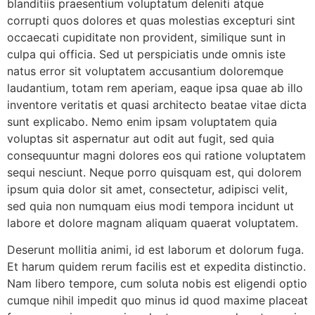
blanditiis praesentium voluptatum deleniti atque
corrupti quos dolores et quas molestias excepturi sint
occaecati cupiditate non provident, similique sunt in
culpa qui officia. Sed ut perspiciatis unde omnis iste
natus error sit voluptatem accusantium doloremque
laudantium, totam rem aperiam, eaque ipsa quae ab illo
inventore veritatis et quasi architecto beatae vitae dicta
sunt explicabo. Nemo enim ipsam voluptatem quia
voluptas sit aspernatur aut odit aut fugit, sed quia
consequuntur magni dolores eos qui ratione voluptatem
sequi nesciunt. Neque porro quisquam est, qui dolorem
ipsum quia dolor sit amet, consectetur, adipisci velit,
sed quia non numquam eius modi tempora incidunt ut
labore et dolore magnam aliquam quaerat voluptatem.
Deserunt mollitia animi, id est laborum et dolorum fuga.
Et harum quidem rerum facilis est et expedita distinctio.
Nam libero tempore, cum soluta nobis est eligendi optio
cumque nihil impedit quo minus id quod maxime placeat