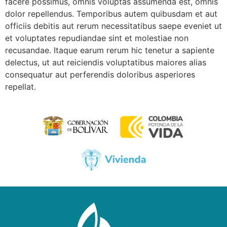
facere possimus, omnis voluptas assumenda est, omnis
dolor repellendus. Temporibus autem quibusdam et aut
officiis debitis aut rerum necessitatibus saepe eveniet ut
et voluptates repudiandae sint et molestiae non
recusandae. Itaque earum rerum hic tenetur a sapiente
delectus, ut aut reiciendis voluptatibus maiores alias
consequatur aut perferendis doloribus asperiores
repellat.